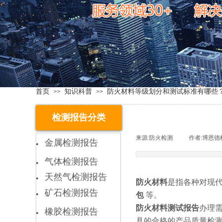
首页
知识科普
防火材料等级划分和测试标准有哪些
>>
>>
检测报告分类
来源:
防火检测
|
作者:
博恩德
金属
检测报告
气体
检测报告
天然气
检测报告
防火材料
是指各种对现
矿石
检测报告
包
等。
防火材料测试报告
办理
​橡胶
检测报告
具的合格的产品质量检