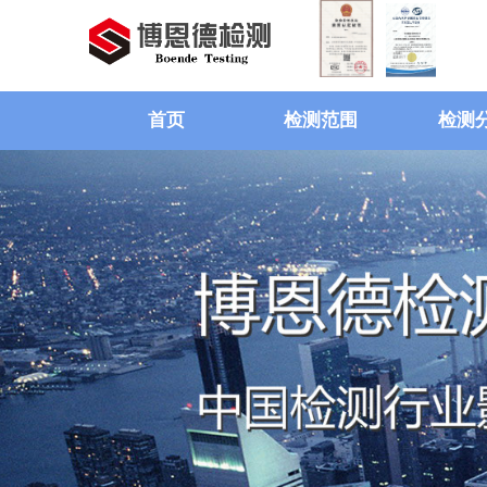
首页
检测范围
检测