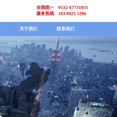
全国统一 0532-67731855
服务热线 183 0025 1396
请
关于我们
联系我们