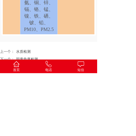
氨、铜、锌、
镉、铬、锰、
镍、铁、硒、
铍、铅、
PM10、PM2.5
上一个：
水质检测
下一个：
固废危废检测
首页
电话
短信
PROJECT
01
博恩德检测
One
博恩德检测可根据您的需求提供专业的
检测分析服务，出具权威检测报告！由于
网站篇幅有限，为了给您提供科学优质的
检测服务，欢迎致电我们全国免费热线
0532-67731855 / 18300251396
或联系我
们的
在线客服
。