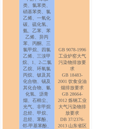
类、氯苯类、
硝基苯类、氯
乙烯、一氧化
碳、硫化氢、
氨、乙苯、苯
乙烯、异丙
苯、丙酮、三
氯甲烷、四氯
GB 9078-1996
乙烯、三溴甲
工业炉窑大气
烷、1、2-二氯
污染物排放要
乙烷、环氧氯
求
丙烷、铍及其
GB 18483-
化合物、锡及
2001 饮食业油
其化合物、氰
烟排放要求
化氢、沥青
GB 28664-
烟、石棉尘、
2012 炼钢工业
光气、非甲烷
大气污染物排
总烃、甲烷、
放要求
总烃、苯酚、
DB 37/2376-
邻
-甲基苯酚、
2013 山东省区