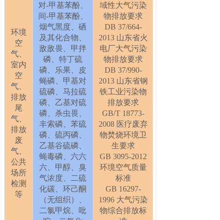
对-甲基苯酚、
域性大气污染
间-甲基苯酚、
物排放要求
烟气黑度、硒
DB 37/664-
环境
及其化合物、
2013 山东省火
空
敌敌畏、甲拌
电厂大气污染
气、
磷、特丁硫
物排放要求
室内
磷、乐果、皮
DB 37/990-
空
蝇磷、甲基对
2013 山东省钢
气、
硫磷、马拉硫
铁工业污染物
排放
磷、乙基对硫
排放要求
尾
磷、杀虫畏、
GB/T 18773-
气、
丰索磷、苯硫
2008 医疗废弃
排放
磷、硫丙磷、
物焚烧环境卫
废
乙基谷硫磷、
生要求
气、
蝇毒磷、六六
GB 3095-2012
公共
六、甲醇、臭
环境空气质量
场所
气浓度、二硫
标准
检测
化碳、环己酮
GB 16297-
等
（无组织）、
1996 大气污染
二氯甲烷、吡
物综合排放标