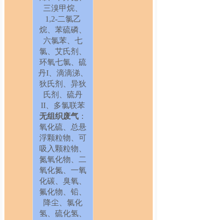
三溴甲烷、
1,2-二氯乙
烷、苯硫磷、
六氯苯、七
氯、艾氏剂、
环氧七氯、硫
丹I、滴滴涕、
狄氏剂、异狄
氏剂、硫丹
II、多氯联苯
无组织废气
：
氧化硫、总悬
浮颗粒物、可
吸入颗粒物、
氮氧化物、二
氧化氮、一氧
化碳、臭氧、
氟化物、铅、
降尘、氯化
氢、硫化氢、