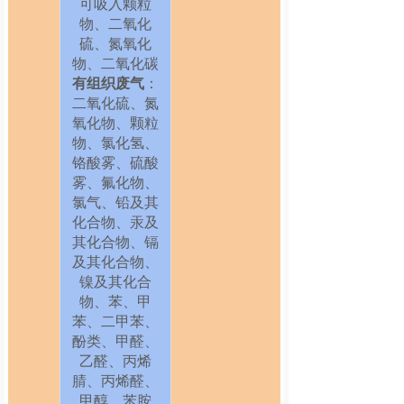
可吸入颗粒
物、二
氧化
硫、氮氧化
物、二氧化碳
有组织废气
：
二氧化硫、氮
氧化物、颗粒
物、氯化氢、
铬酸雾、硫酸
雾、氟化物、
氯气、铅及其
化合物、汞及
其化合物、镉
及其化合物、
镍及其化合
物、苯、甲
苯、二甲苯、
酚类、甲醛、
乙醛、丙烯
腈、丙烯醛、
甲醇、苯胺