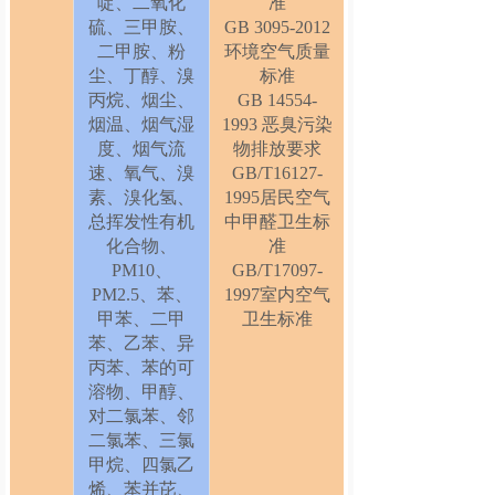
啶、二氧化
准
硫、三甲胺、
GB 3095-2012
二甲胺、粉
环境空气质量
尘、丁醇、溴
标准
丙烷、烟尘、
GB 14554-
烟温、烟气湿
1993 恶臭污染
度、烟气流
物排放要求
速、氧气、溴
GB/T16127-
素、溴化氢、
1995居民空气
总挥发性有机
中甲醛卫生标
化合物、
准
PM10、
GB/T17097-
PM2.5、苯、
1997室内空气
甲苯、二甲
卫生标准
苯、乙苯、异
丙苯、苯的可
溶物、甲醇、
对二氯苯、邻
二氯苯、三氯
甲烷、四氯乙
烯、苯并芘、