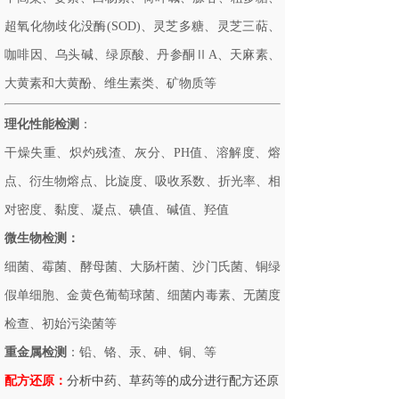
超氧化物歧化没酶(SOD)、灵芝多糖、灵芝三萜、
咖啡因、乌头碱、绿原酸、丹参酮ⅡA、天麻素、
大黄素和大黄酚、维生素类、矿物质等
理化性能检测
：
干燥失重、炽灼残渣、灰分、PH值、溶解度、熔
点、衍生物熔点、比旋度、吸收系数、折光率、相
对密度、黏度、凝点、碘值、碱值、羟值
微生物检测：
细菌、霉菌、酵母菌、大肠杆菌、沙门氏菌、铜绿
假单细胞、金黄色葡萄球菌、细菌内毒素、无菌度
检查、初始污染菌等
重金属检测
：铅、铬、汞、砷、铜、等
配方还原：
分析中药、草药等的成分进行配方还原