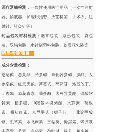
医疗器械检测
：一次性使用医疗用品（一次性注射
器、输液器、护理用指套、灭菌棉签、手术衣、注
射针、针灸针等）
药品包装材料检测
：泡罩包装、条形包装、袋包
装、双铝包装、水针剂塑料包装、软质瓶包装等
药类检测项目---
成分含量检测：
总皂甙、总黄酮、苦参碱、氧化苦参碱、肌醇、人
参皂甙、红景天甙、芦荟甙、芍药苷、洛伐他丁、
L-肉碱、原花青素、葡多酚、大豆异黄酮、硫酸软
骨素、粗多糖、10羟基-α-癸烯酸、大蒜素、葛根
素、番茄红素、京尼平甙（栀子苷）、吡啶甲酸
铬、虫草素、水飞蓟素、三萜类、褪黑素、蜂胶液
中高粱、姜素、白杨素、荷叶碱、腺苷、粗多糖、