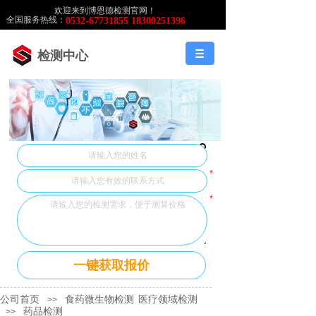
欢迎来到博恩德检测官网！
全国服务热线：
0532-67731855 18300251396
检测中心
*
*
一键获取报价
公司首页
食药微生物检测
医疗领域检测
>>
药品检测
>>