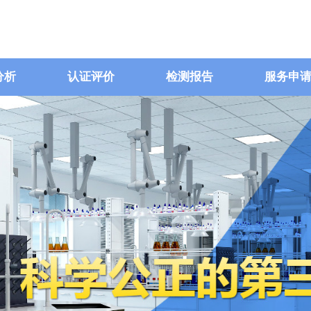
分析
认证评价
检测报告
服务申