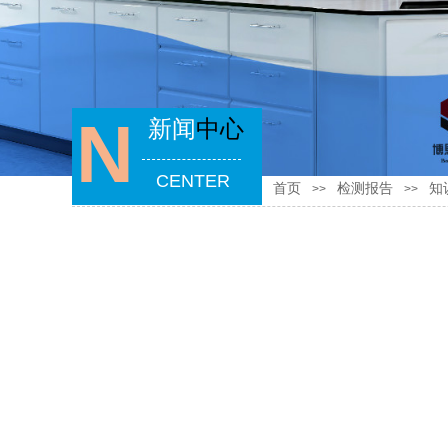
N
新闻
中心
CENTER
首页
检测报告
知
>>
>>