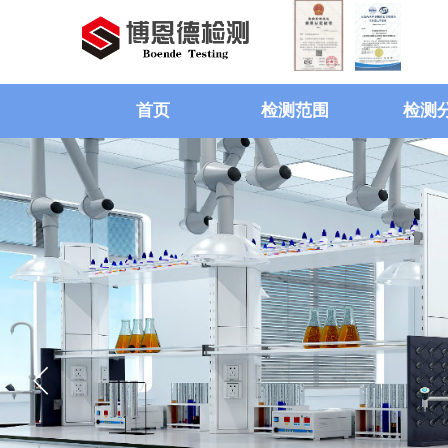
首页
检测范围
检测