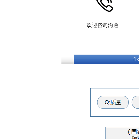
危险品及化学品安全运输请
联
欢
迎
咨询沟通
防火等级检测是博恩德检测重要
合作
什
相关检测：
产品寿命检测