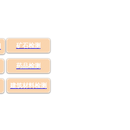
矿石检测
测
药品检测
建筑材料检测