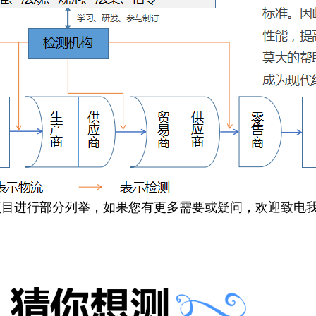
目进行部分列举，如果您有更多需要或疑问，欢迎致电我