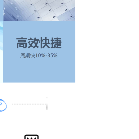
玻璃棉装饰吸声板、
声板、难燃胶合板、难燃中密度纤维
板、难燃木材、难燃酚醛胶合板、铝箔
料等
天然木材、木制人造板、竹材、塑料贴
装饰板、复塑装饰板、塑纤板、胶合
无纺贴墙布、墙布、复合壁纸、天然材
革等
5510 GB8624 GB9978