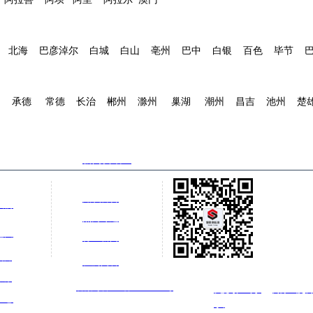
埠
北海
巴彦淖尔
白城
白山
亳州
巴中
白银
百色
毕节
峰
承德
常德
长治
郴州
滁州
巢湖
潮州
昌吉
池州
楚
丹东
儋州
德阳
达州
大理
大兴安岭
定西
德宏
迪庆
导航：
新闻资讯：
知识科普
我们
热门专题
范围
行业新闻
项目
检测问答
服务
RIGHTS RESERVED
备案号鲁ICP备18036157号
-2
免责声明
用户使
中心
议
固原 甘南 甘孜 果洛