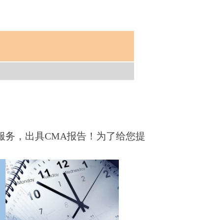
料燃烧性能等级应分为四级：（B3级装
检测）
服务，出具CMA报告！为了给您提
B1 级，难燃性；B2 级，可燃性；
石、大理石、水泥制品、混凝土、石膏
粘土等。
石膏板、纤维石膏板、水泥刨花板、 矿