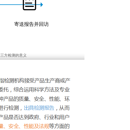
寄送报告并回访
进行专业的防火等级检测，欢迎
第三方检测的意义
相关检测：
阻燃等级检测