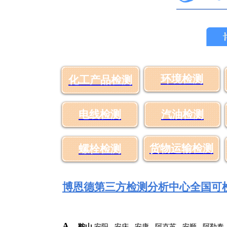
环境检测
化工产品检测
电线检测
汽油检测
货物运输检测
螺栓检测
博恩德第三方检测分析中心全国可
A
鞍山
安阳
安庆
安康
阿克苏
安顺
阿勒