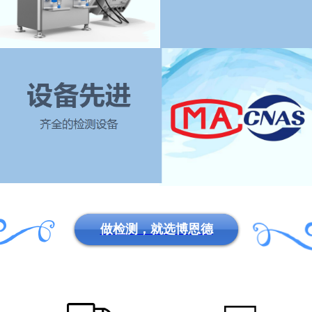
时间，耐油性，耐湿热性，耐冷热循
棉装饰吸声板、
环，抗弯性，阻燃性；
珍珠岩装饰吸
帘、防
GB28375 ：混凝土结构防火涂料：
板、 岩棉装饰
堵材
玻璃钢复合材
细度，表干时间，耐水性，耐碱性，
件
。
粘结强度，耐冷热循环试验，耐火（性
B2 级：各类
能厚度、耐火极限）。
面装饰板、聚脂
等材料
板、塑料壁纸、
料壁纸、人造
做检测，就选博恩德
防火检测标准：DIN
瓶