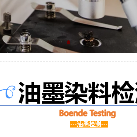
---油墨检测---