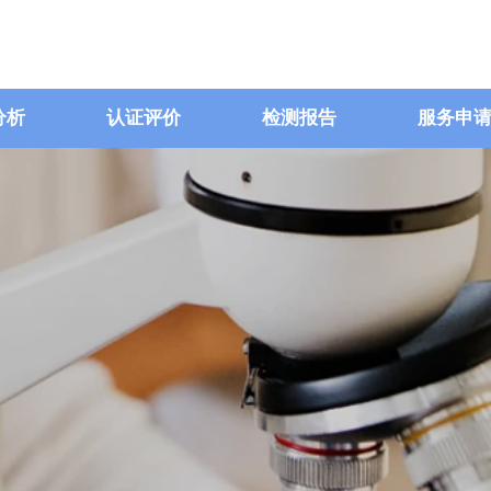
分析
认证评价
检测报告
服务申