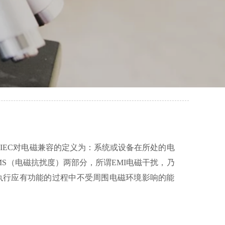
IEC对电磁兼容的定义为：系统或设备在所处的电
MS（电磁抗扰度）两部分，所谓EMI电磁干扰，乃
执行应有功能的过程中不受周围电磁环境影响的能