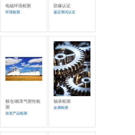
电磁环境检测
防爆认证
环境检测
鉴定测试认证
粮仓/粮库气密性检
轴承检测
测
金属检测
农资产品检测