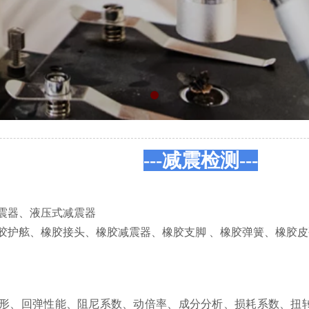
---减震检测---
震器、液压式减震器
胶护舷、橡胶接头、橡胶减震器、橡胶支脚 、橡胶弹簧、橡胶
形、回弹性能、阻尼系数、动倍率、成分分析、损耗系数、扭