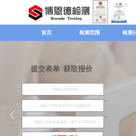
首页
检测范围
检测
提交表单 获取报价
*
*