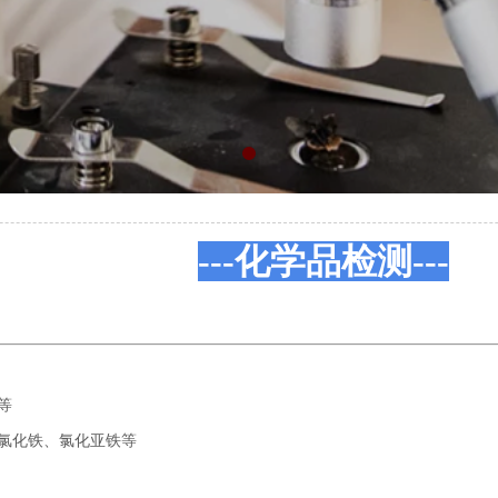
---化学品检测---
等
氯化铁、氯化亚铁等