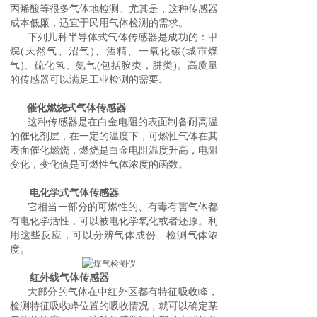
丙烯酸等很多气体地检测。尤其是，这种传感器
成本低廉，适宜于民用气体检测的需求。
下列几种半导体式气体传感器是成功的：甲
烷(天然气、沼气)、酒精、一氧化碳(城市煤
气)、硫化氢、氨气(包括胺类，肼类)。高质量
的传感器可以满足工业检测的需要。
催化燃烧式气体传感器‍
这种传感器是在白金电阻的表面制备耐高温
的催化剂层，在一定的温度下，可燃性气体在其
检测报告
表面催化燃烧，燃烧是白金电阻温度升高，电阻
变化，变化值是可燃性气体浓度的函数。
最新检测
电化学式气体传感器‍
知识科普
它相当一部分的可燃性的、有毒有害气体都
有电化学活性，可以被电化学氧化或者还原。利
用这些反应，可以分辨气体成份、检测气体浓
热门专题
度。
行业新闻
红外线气体传感器‍
大部分的气体在中红外区都有特征吸收峰，
检测问答
>
检测特征吸收峰位置的吸收情况，就可以确定某