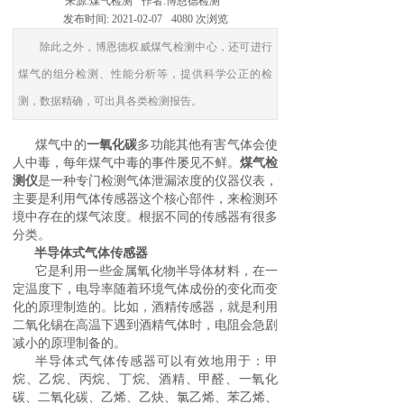
来源:
煤气检测
作者:
博恩德检测
发布时间:
2021-02-07
4080
次浏览
除此之外，博恩德权威煤气检测中心，还可进行
煤气的组分检测、性能分析等，提供科学公正的检
测，数据精确，可出具各类检测报告。
煤气中的
一氧化碳
多功能其他有害气体会使
人中毒，每年煤气中毒的事件屡见不鲜。
煤气检
测仪
是一种专门检测气体泄漏浓度的仪器仪表，
主要是利用
气体传感器这个核心部件，
来检测环
境中存在的煤气浓度。根据不同的传感器有很多
分类。
半导体式气体传感器
它是利用一些金属氧化物半导体材料，在一
定温度下，电导率随着环境气体成份的变化而变
化的原理制造的。比如，酒精传感器，就是利用
二氧化锡在高温下遇到酒精气体时，电阻会急剧
减小的原理制备的。
半导体式气体传感器可以有效地用于：甲
烷、乙烷、丙烷、丁烷、酒精、甲醛、一氧化
碳、二氧化碳、乙烯、乙炔、氯乙烯、苯乙烯、