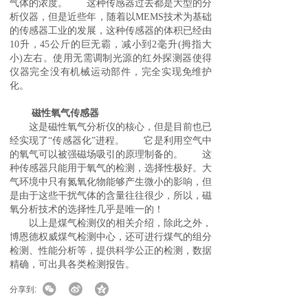
气体的浓度。 这种传感器过去都是大型的分
析仪器，但是近些年，随着以MEMS技术为基础
案例展示
的传感器工业的发展，这种传感器的体积已经由
10升，45公斤的巨无霸，减小到2毫升(拇指大
小)左右。使用无需调制光源的红外探测器使得
仪器完全没有机械运动部件，完全实现免维护
化。
磁性氧气传感器‍
这是磁性氧气分析仪的核心，但是目前也已
经实现了“传感器化”进程。 它是利用空气中
的氧气可以被强磁场吸引的原理制备的。 这
种传感器只能用于氧气的检测，选择性极好。大
气环境中只有氮氧化物能够产生微小的影响，但
是由于这些干扰气体的含量往往很少，所以，磁
氧分析技术的选择性几乎是唯一的！
以上是煤气检测仪的相关介绍，除此之外，
博恩德权威
煤气检测
中心，还可进行煤气的组分
检测、性能分析等，提供科学公正的检测，数据
精确，可出具各类检测报告。
分享到: