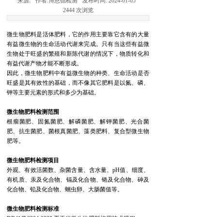
来源:
作者:
博恩德检测
发布时间:
2024-01-05
2444
次浏览
微生物肥料是活体肥料，它的作用主要靠它含有的大量
有益微生物的生命活动代谢来完成。只有当这些有益微
生物处于旺盛的繁殖和新陈代谢的情况下，物质转化和
有益代谢产物才能不断形成。
因此，微生物肥料中有益微生物的种类、生命活动是否
旺盛是其有效性的基础，而不像其它肥料是以氮、磷、
钾等主要元素的形式和多少为基础。
微生物肥料
检测范围
根瘤菌肥、固氮菌肥、解磷菌肥、解钾菌肥、光合菌
肥、抗生菌肥、菌根真菌肥、藻类肥料、复合型微生物
肥等。
微生物肥料
检测项目
外观、有效活菌数、杂菌含量、含水量、
pH值、细度、
有机质、汞及化合物、镉及化合物、铬及化合物、砷及
化合物、铅及化合物、蛔虫卵、大肠菌值等。
微生物肥料
检测标准