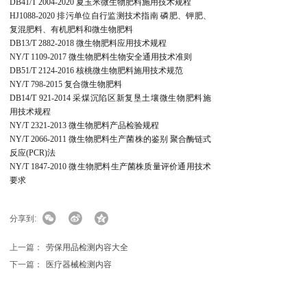
DB41/T 2004-2020 夏玉米微生物肥料施用技术规程
HJ1088-2020 排污单位自行监测技术指南 磷肥、钾肥、
复混肥料、有机肥料和微生物肥料
DB13/T 2882-2018 微生物肥料应用技术规程
NY/T 1109-2017 微生物肥料生物安全通用技术准则
DB51/T 2124-2016 核桃微生物肥料施用技术规范
NY/T 798-2015 复合微生物肥料
DB14/T 921-2014 采煤沉陷区新复垦土壤微生物肥料施
用技术规程
NY/T 2321-2013 微生物肥料产品检验规程
检测报告
NY/T 2066-2011 微生物肥料生产菌株的鉴别 聚合酶链式
反应(PCR)法
NY/T 1847-2010 微生物肥料生产菌株质量评价通用技术
最新检测
要求
知识科普
分享到:
热门专题
上一篇：
劳保用品检测内容大全
行业新闻
下一篇：
医疗器械检测内容
检测问答
>