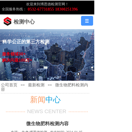
欢迎来到博恩德检测官网！
全国服务热线：
0532-67731855 18300251396
检测中心
科学公正的第三方检测
服务领域30+
解决问题100万+
公司首页
最新检测
微生物肥料检测内
>>
>>
容
新闻
中心
NEWS CENTER
微生物肥料检测内容