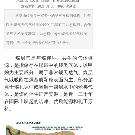
来源:
煤气天然气检测
作者:
博恩德检测
发布时间:
2021-01-08
4095
次浏览
博恩德检测是一家专业的第三方检测机构，10年
以上煤气天然气检测经验的工程师可为您检测，合作
第三方检测实验室，为您提供专业煤气天然气检测，
可提供专业检测报告及CMA/CNAS报告。
煤层气是与煤伴生、共生的气体资
源，是指储存在煤层中的烃类气体，以甲
烷为主要成分，属于非常规天然气。煤层
气以吸附在煤基质颗粒表面为主、部分游
离于煤孔隙中或溶解于煤层水中的烃类气
体，是煤的伴生矿产资源，是近一二十年
在国际上崛起的洁净、优质能源和化工原
料。