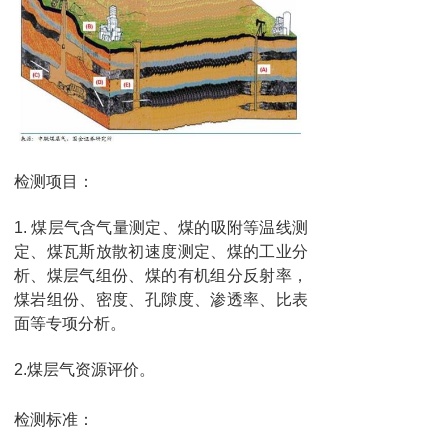
检测项目：
检测报告
1. 煤层气含气量测定、煤的吸附等温线测
最新检测
定、煤瓦斯放散初速度测定、煤的工业分
析、煤层气组份、煤的有机组分反射率，
知识科普
煤岩组份、密度、孔隙度、渗透率、比表
面等专项分析。
热门专题
2.煤层气资源评价。
行业新闻
检测标准：
检测问答
>