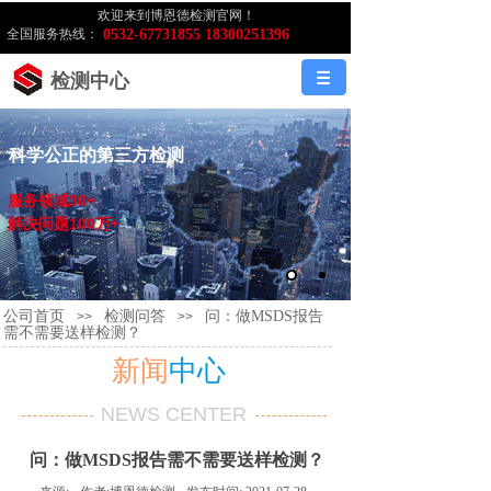
欢迎来到博恩德检测官网！
全国服务热线：
0532-67731855 18300251396
检测中心
科学公正的第三方检测
服务领域30+
解决问题100万+
公司首页
检测问答
问：做MSDS报告
>>
>>
需不需要送样检测？
新闻
中心
NEWS CENTER
问：做MSDS报告需不需要送样检测？