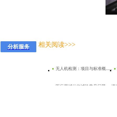
阻燃检测
环境可靠性检测
有毒有害物质检测
相关电缆检测标准
计量校准服务
相关阅读>>>
电力电缆类
分析服务
GB/T12706.1-2020额定电压1kV(Um=
材料鉴定
GB/T12706.2-2020额定电压1kV(Um=
成分配方分析
无人机检测：项目与标准概......
GB/T12706.3-2020额定电压1kV(Um=
生物毒理分析
GB/T11017.1-2014、GB/T11017.
医疗器械动物试验常见问题
填
失效诊断分析
GB/T18890.1-2015、GB/T18890
仪器分析
成都绝缘油检测机构
广州无缝
GB/T31840.1-2015额定电压1kV(Um=1
未知物分析
GB/T31840.2-2015额定电压1kV(Um=1