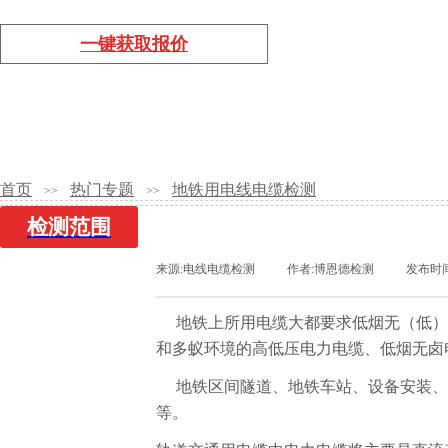
一键获取报价
首页
热门专题
地铁用电线电缆检测
>>
>>
检测范围
金属检测
来源:
电线电缆检测
|
作者:
博恩德检测
|
发布时
气体检测
地铁上所用电缆大都要求低烟无（低）
和多蚁环境的高低压电力电缆、低烟无卤
橡胶塑料检测
地铁区间隧道、地铁车站、设备安装、
油墨涂料检测
等。
矿石类检测