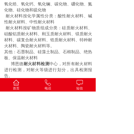
氧化锆、
氧化钙、
氧化镧、
碳化物、硼化物、
氮
化物、
硅化物和硫化物
耐火材料按
化学属性分类
：酸性耐火材料、
碱
性耐火材料、
中性耐火材料
耐火材料按矿物质组成分类
：硅质耐火材料、
硅酸铝质耐火材料、刚玉质耐火材料、镁质耐火
材料、碳复合耐火材料、锆质耐火材料、特种耐
火材料、陶瓷耐火材料等。
其他：石墨制品、硅藻土制品、石棉制品、绝热
板、保温耐火材料
博恩德
耐火材料检测
中心，对所有耐火材料
进行检测，对耐火等级进行划分，出具检测报
告。
首页
电话
短信
分享到:
上一篇：
高纯气体检测
下一篇：
塑料制品检测项目及标......
——推荐检测阅读——