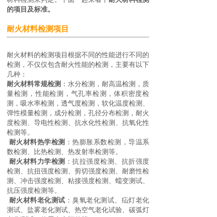
的项目及标准。
耐火材料检测项目
耐火材料的检测项目根据不同的性能进行不同的
检测，不仅仅包含耐火性能的检测，主要有以下
几种：
耐火材料
常
规检测
：水分检测，耐高温检测，
质
量检测，
性能检测，气孔率检测，体积密度检
检测报告
测，
吸水率检测，
透气度检测，
软化温度检测、
弹性模量检测，成分检测，孔径分布检测，耐火
最新检测
度检测、
导电性检测、
抗水化性检测、
抗氧化性
检测等。
知识科普
耐火材料
热学检测
：热膨胀系数检测，
导温系
数检测、
比热检测、
热发射率检测等。
耐火材料
力学检测
：抗拉强度检测、
抗折强度
热门专题
检测、
抗扭强度检测、
剪切强度检测、
耐磨性检
测、
冲击强度检测、
粘接强度检测、
蠕变测试、
行业新闻
抗压强度检测等。
耐火材料
老化测试
：臭氧老化测试、
疝灯老化
检测问答
>
测试、
盐雾老化测试、
热空气老化试验、
碳弧灯