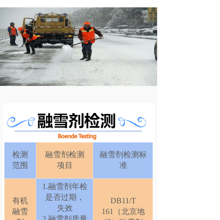
检测
融雪剂检测
融雪剂检测标
范围
项目
准
1.融雪剂年检
是否过期，
有机
DB11/T
失效
融雪
161（北京地
2.融雪剂质量