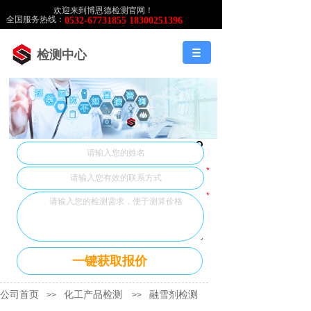
欢迎来到博恩德检测官网！
全国服务热线：
0532-67731855 18300251396
检测中心
*
*
一键获取报价
公司首页
化工产品检测
融雪剂检测
>>
>>