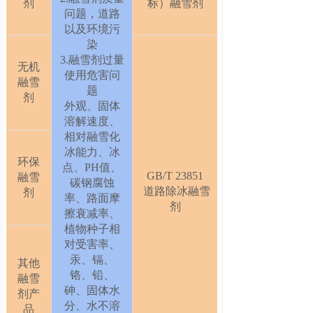
剂
标）融雪剂
问题，道路
以及环境污
染
3.融雪剂过量
无机
使用危害问
融雪
题
剂
外观、固体
溶解速度、
相对融雪化
冰能力、冰
环保
点、PH值、
GB/T 23851
融雪
碳钢腐蚀
道路除冰融雪
剂
率、路面摩
剂
擦衰减率、
植物种子相
对受害率、
汞、镉、
其他
铬、铅、
融雪
砷、固体水
剂产
分、水不溶
品