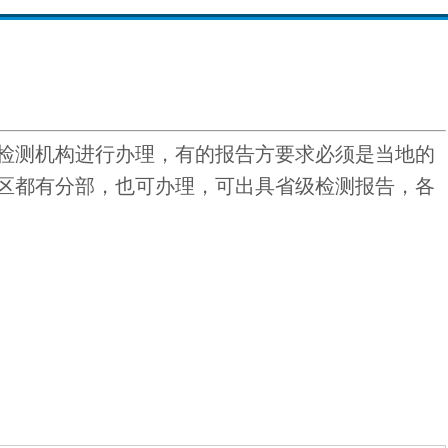
检测机构进行办理，有的报告方要求必须是当地的
区都有分部，也可办理，可出具省级检测报告，各