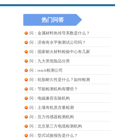
热门问答
问：金属材料热传导系数是什么？
问：济南有水平衡测试公司吗？
问：国家耐火材料检验中心有几家
问：九大类危险品分类
问：reach检测公司
问：轮胎耐久性是什么？如何检测
问：节能检测机构有哪些？
问：电磁兼容实验机构
问：土壤有机质含量检测
问：压力传感器检测机构
问：北京第三方电缆检测机构
问：型式试验报告是什么？