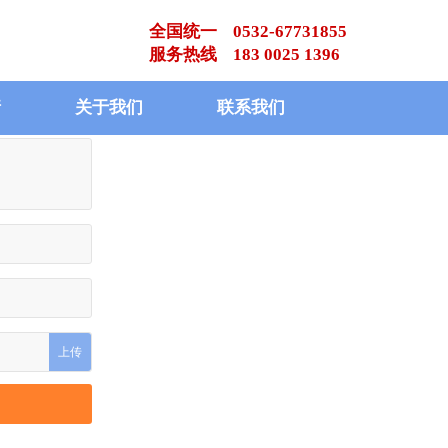
全国统一 0532-67731855
服务热线 183 0025 1396
请
关于我们
联系我们
上传