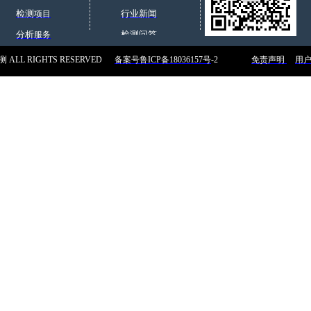
入了中国。首先在北京建立了维修站，随后就成立了办事处。目前福
检测
行业新闻
项目
沈阳、大连、武汉、南京、济南、乌鲁木齐、重庆和深圳设有联络
分析
检测问答
服务
新闻中心
检测 ALL RIGHTS RESERVED
备案号鲁ICP备18036157号
-2
免责声明
用
联系我们
测公司或者是专门进行reach检测的公司。博恩德作为一家综合性
试59项，非金属材质测试219项，
的火焰监测，该火焰监测器只对产生的紫外线敏感，对灯光和炉膛
电磁兼容性、响应时间、光谱范围、可靠性检测等。博恩德可对紫
…
7
下一页>
末页