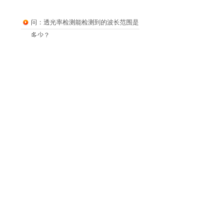
问：透光率检测能检测到的波长范围是
多少？
问：浙江有成分检测机构吗？
问:土壤检测常规五项都有哪些？费用
多少？
问：msds报告哪里可以做
问：什么是型式检验报告？
问：质检报告机构
问：msds报告哪里可以做