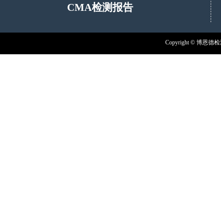
CMA检测报
告
答：福禄克仪器仪表公司在中国改革开放的初期1978年就进
禄克公司在北京、上海、广州、成都、西安都设有办事处，在
处，......
Copyright © 博恩德
问：reach检测公司
答：可进行reach检测的公司有很多，一般为综合性的第三方检
的检测机构，可进行reach检测，2021年最新标准纯金属材质测
问：紫外线火焰检测器如何检测？
答：紫外线火焰检测器用于燃气、燃油工业燃烧器、工业窑炉
高温辐射无反应，抗干扰性强。对其检测主要检测抗干扰性、
外线火焰......
共 67 条记录
1
2
3
4
5