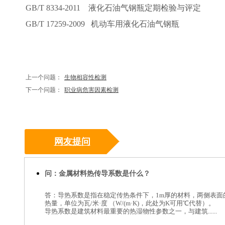
GB/T 8334-2011 液化石油气钢瓶定期检验与评定
GB/T 17259-2009 机动车用液化石油气钢瓶
上一个问题：
生物相容性检测
下一个问题：
职业病危害因素检测
网友提问
问：金属材料热传导系数是什么？
答：导热系数是指在稳定传热条件下，1m厚的材料，两侧表面
热量，单位为瓦/米·度 （W/(m·K)，此处为K可用℃代替）。
导热系数是建筑材料最重要的热湿物性参数之一，与建筑......