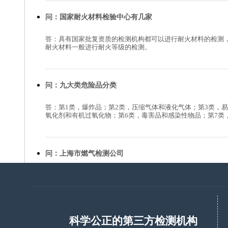
问：国家耐火材料检验中心有几家
答：具有国家批复资质的检测机构都可以进行耐火材料的检测
耐火材料一般进行耐火等级的检测。
问：九大类危险品分类
答：第1类，爆炸品；第2类，压缩气体和液化气体；第3类，
氧化剂和有机过氧化物；第6类，毒害品和感染性物品；第7类
问：上海市燃气检测公司
答：博恩德是上海市燃气检测公司，进行燃气气质检测、安全检测、
问：福禄克计量学院介绍
科学公正的第三方检测机构