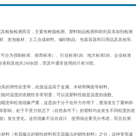
就其检验检测而言，主要有树脂检测、塑料制品检测和助剂及添加剂检测
材、发泡板材、土工合成材料、编织制品、包装容器和日用品及其他等。
（可分为强制标准、推荐标准）、行业标准QB、地方标准DB、企业标准
准和其他共240余部，而其中通常使用的只有50部。
较高的弹性应变率，此值远远高于金属、木材和陶瓷等材料。
性能对温度的依赖性非常明显，可以说塑料性能是温度的函数。
的蠕变和松弛现象严重，这是由于分子在外力作用下，逐渐发生了重构和
等影响，处于不受力状态下（自然条件下）的塑料均会发生不同程度的老
能）发生变化。这些现象不仅在设计、使用场合要充分考虑，而且在测
性材料（有屈服点的韧性材料和无屈服点的韧性材料）之分，这种变形速